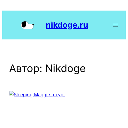
Перейти
к
содержимому
nikdoge.ru
Автор:
Nikdoge